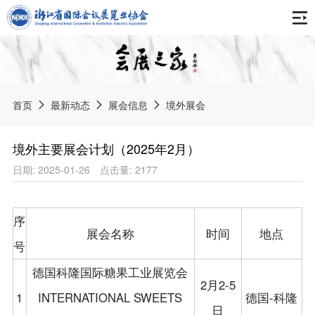
首页
关于协会
首页
最新动态
展会信息
境外展会
协会简介
最新动态
境外主要展会计划（2025年2月）
组织架构
日期: 2025-01-26
点击量: 2177
通知公告
报告刊物
专委会
协会动态
会展之家
序
会员天地
获奖荣誉
展会名称
时间
地点
会展资讯
中国会展产业年度报告
号
协会章程
会展标准
展会信息
德国科隆国际糖果工业展览会
浙江会展业发展报告
入会申请
2月2-5
《数字贸易展会知识产权服务规范》团体标准
境内展会
1
INTERNATIONAL SWEETS
德国-科隆
智库专家
日