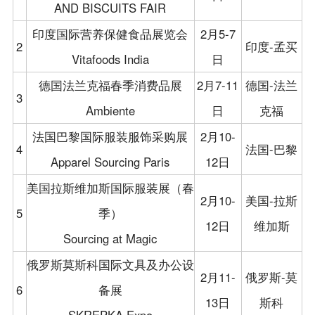
会员单位
AND BISCUITS FAIR
会展服务（布展工程）临时搭建单位运营服务
境外展会
规范
党建之窗
会长单位
印度国际营养保健食品展览会
2月5-7
会展政策
2
印度-孟买
出国展服务规范
Vitafoods India
日
党建新闻
副会长单位
联系我们
德国法兰克福春季消费品展
2月7-11
德国-法兰
制度规定
理事单位
3
Ambiente
日
克福
普通会员单位
法国巴黎国际服装服饰采购展
2月10-
4
法国-巴黎
会员风采
Apparel Sourcing Paris
12日
美国拉斯维加斯国际服装展（春
2月10-
美国-拉斯
5
季）
12日
维加斯
Sourcing at Magic
俄罗斯莫斯科国际文具及办公设
2月11-
俄罗斯-莫
6
备展
13日
斯科