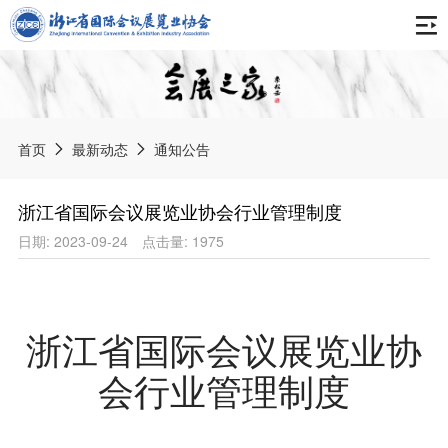
首页
关于协会
首页
最新动态
通知公告
协会简介
最新动态
浙江省国际会议展览业协会行业管理制度
组织架构
日期: 2023-09-24
点击量: 1975
通知公告
报告刊物
专委会
协会动态
会展之家
会员天地
获奖荣誉
会展资讯
浙江省国际会议展览业协
中国会展产业年度报告
协会章程
会展标准
展会信息
会行业管理制度
浙江会展业发展报告
入会申请
《数字贸易展会知识产权服务规范》团体标准
境内展会
智库专家