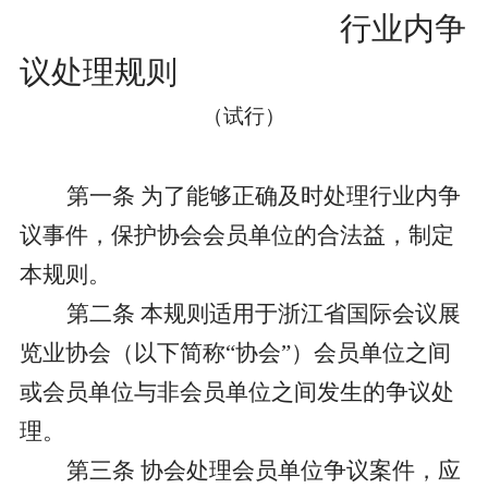
会员单位
会展服务（布展工程）临时搭建单位运营服务
境外展会
行业内争
规范
党建之窗
会长单位
会展政策
议处理规则
出国展服务规范
党建新闻
副会长单位
联系我们
（试行）
制度规定
理事单位
普通会员单位
第一条
为了能够正确及时处理行业内争
议事件，保护协会会员单位的合法益，制定
会员风采
本规则。
第二条
本规则适用于浙江省国际会议展
览业协会（以下简称
“协会”）会员单位之间
或会员单位与非会员单位之间发生的争议处
理。
第三条
协会处理会员单位争议案件，应